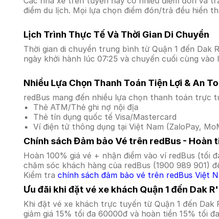
Các nhà xe trên tuyến này có nhiều điểm đón và tr
điểm du lịch. Mọi lựa chọn điểm đón/trả đều hiển t
Lịch Trình Thực Tế Và Thời Gian Di Chuyển
Thời gian di chuyển trung bình từ Quận 1 đến Dak R'
ngày khởi hành lúc 07:25 và chuyến cuối cùng vào l
Nhiều Lựa Chọn Thanh Toán Tiện Lợi & An T
redBus mang đến nhiều lựa chọn thanh toán trực t
Thẻ ATM/Thẻ ghi nợ nội địa
Thẻ tín dụng quốc tế Visa/Mastercard
Ví điện tử thông dụng tại Việt Nam (ZaloPay, MoM
Chính sách Đảm bảo Vé trên redBus - Hoàn ti
Hoàn 100% giá vé + nhận điểm vào ví redBus (tối đ
chăm sóc khách hàng của redBus (1900 989 901) để
Kiểm tra
chính sách đảm bảo vé trên redBus Việt 
Ưu đãi khi đặt vé xe khách Quận 1 đến Dak R
Khi đặt vé xe khách trực tuyến từ Quận 1 đến Dak
giảm giá 15% tối đa 60000đ và hoàn tiền 15% tối đ