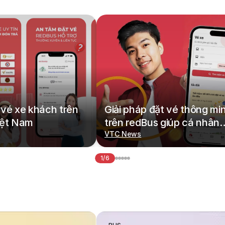
vé xe khách trên
Giải pháp đặt vé thông mi
iệt Nam
trên redBus giúp cá nhân
hoá hành trình di chuyển
VTC News
1/6