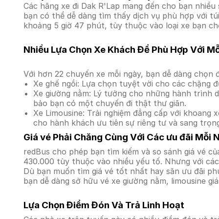
Các hãng xe đi Dak R'Lap mang đến cho bạn nhiều s
bạn có thể dễ dàng tìm thấy dịch vụ phù hợp với tú
khoảng 5 giờ 47 phút, tùy thuộc vào loại xe bạn ch
Nhiều Lựa Chọn Xe Khách Để Phù Hợp Với M
Với hơn 22 chuyến xe mỗi ngày, bạn dễ dàng chọn đ
Xe ghế ngồi: Lựa chọn tuyệt vời cho các chặng đ
Xe giường nằm: Lý tưởng cho những hành trình dà
bảo bạn có một chuyến đi thật thư giãn.
Xe Limousine: Trải nghiệm đẳng cấp với khoang xe
cho hành khách ưu tiên sự riêng tư và sang trọn
Giá vé Phải Chăng Cùng Với Các ưu đãi Mỗi 
redBus cho phép bạn tìm kiếm và so sánh giá vé của
430.000 tùy thuộc vào nhiều yếu tố. Nhưng với các 
Dù bạn muốn tìm giá vé tốt nhất hay săn ưu đãi phú
bạn dễ dàng sở hữu vé xe giường nằm, limousine gi
Lựa Chọn Điểm Đón Và Trả Linh Hoạt