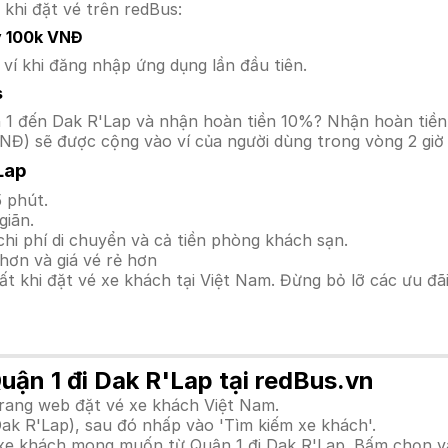
 khi đặt vé trên redBus:
y 100k VNĐ
í khi đăng nhập ứng dụng lần đầu tiên.
s
uận 1 đến Dak R'Lap và nhận hoàn tiền 10%? Nhận hoàn ti
NĐ) sẽ được cộng vào ví của người dùng trong vòng 2 giờ
Lap
 phút.
giãn.
hi phí di chuyển và cả tiền phòng khách sạn.
hơn và giá vé rẻ hơn
hất khi đặt vé xe khách tại Việt Nam. Đừng bỏ lỡ các ưu đ
uận 1 đi Dak R'Lap tại redBus.vn
trang web đặt vé xe khách Việt Nam.
Dak R'Lap), sau đó nhấp vào 'Tìm kiếm xe khách'.
h xe khách mong muốn từ Quận 1 đi Dak R'Lap. Bấm chọn v