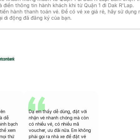
 điền thông tin hành khách khi từ Quận 1 đi Dak R'Lap.
n hành thanh toán vé. Để có vé xe giá rẻ, hãy sử dụng mã
ại di động đã đăng ký của bạn.
rên
Dạ em thấy dễ dùng, đặt với
và dễ
nhận vé nhanh chóng mà còn
minh bạch
có nhiều vé, có nhiều mã
 thể xem
voucher, ưu đãi nữa. Em không
mọi thứ
phải gọi ra nhà xe để đặt vé