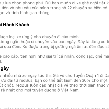
ự lựa chọn phong phú. Dù bạn muốn đi xe ghế ngồi tiết k
i tiền và nhu cầu của mình trong số 22 chuyến xe hiện có
ọn và tình hình giao thông.
ỗi Hành Khách
ược loại xe ưng ý cho chuyến đi của mình:
ường ngắn hoặc di chuyển vào ban ngày. Đây là dòng xe ti
i qua đêm. Xe được trang bị giường ngả êm ái, đèn đọc s
 cao cấp, tiện nghi như giải trí cá nhân, cổng sạc, ghế 
g.
Ngày
 nhiều nhà xe ngay tức thì. Giá vé cho tuyến Quận 1 đi Da
ưu đãi từ redBus, bạn có thể tiết kiệm đến 30% cho một s
t chót, redBus luôn cập nhật giá vé theo thời gian thực v
á rẻ nhất cho mọi tuyến đường ở Việt Nam.