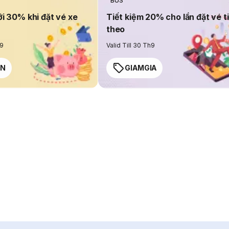
BUS
ới 30% khi đặt vé xe
Tiết kiệm 20% cho lần đặt vé t
theo
h9
Valid Till 30 Th9
EN
GIAMGIA