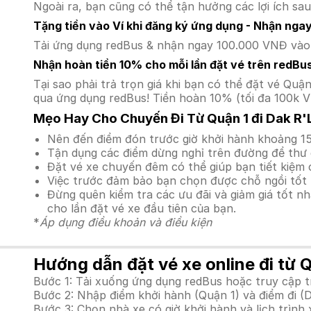
Ngoài ra, bạn cũng có thể tận hưởng các lợi ích sau
Tặng tiền vào Ví khi đăng ký ứng dụng - Nhận nga
Tải ứng dụng redBus & nhận ngay 100.000 VNĐ vào v
Nhận hoàn tiền 10% cho mỗi lần đặt vé trên redBu
Tại sao phải trả trọn giá khi bạn có thể đặt vé Q
qua ứng dụng redBus! Tiền hoàn 10% (tối đa 100k V
Mẹo Hay Cho Chuyến Đi Từ Quận 1 đi Dak R'
Nên đến điểm đón trước giờ khởi hành khoảng 15
Tận dụng các điểm dừng nghỉ trên đường để thư 
Đặt vé xe chuyến đêm có thể giúp bạn tiết kiệm c
Việc trước đảm bảo bạn chọn được chỗ ngồi tốt 
Đừng quên kiểm tra các ưu đãi và giảm giá tốt n
cho lần đặt vé xe đầu tiên của bạn.
*
Áp dụng điều khoản và điều kiện
Hướng dẫn đặt vé xe online đi từ Q
Bước 1: Tải xuống ứng dụng redBus hoặc truy cập 
Bước 2: Nhập điểm khởi hành (Quận 1) và điểm đi (
Bước 3: Chọn nhà xe có giờ khởi hành và lịch trìn