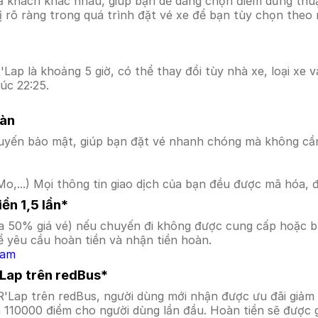
ả khách khác nhau, giúp bạn dễ dàng chọn điểm dừng thuận
hị rõ ràng trong quá trình đặt vé xe để bạn tùy chọn theo
Lap là khoảng 5 giờ, có thể thay đổi tùy nhà xe, loại xe 
úc 22:25.
oàn
uyến bảo mật, giúp bạn đặt vé nhanh chóng mà không cầ
o,...) Mọi thông tin giao dịch của bạn đều được mã hóa, 
ền 1,5 lần*
a 50% giá vé) nếu chuyến đi không được cung cấp hoặc bị
 yêu cầu hoàn tiền và nhận tiền hoàn.
Nam
'Lap trên redBus*
 R'Lap trên redBus, người dùng mới nhận được ưu đãi giả
a 110000 điểm cho người dùng lần đầu. Hoàn tiền sẽ được 