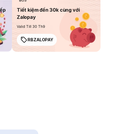
BUS
iếp
Tiết kiệm đến 30k cùng với
Zalopay
Valid Till 30 Th9
RBZALOPAY