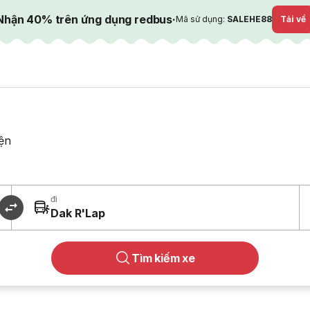
Nhận 40% trên ứng dụng redbus
·
Mã sử dụng:
SALEHE88
Tải về
ện
đi
Dak R'Lap
Tìm kiếm xe