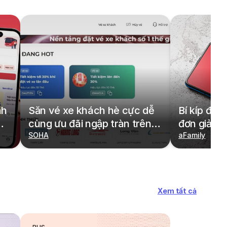
nh
Săn vé xe khách hè cực dễ
Bí kíp đặt
cùng ưu đãi ngập tràn trên
đơn giản,
redBus
SOHA
cả gia đìn
aFamily
Xem tất cả