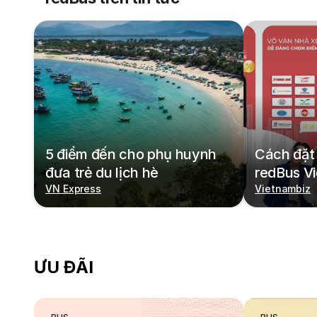
5 điểm đến cho phụ huynh
Cách đặt 
đưa trẻ du lịch hè
redBus V
VN Express
Vietnambiz
ƯU ĐÃI