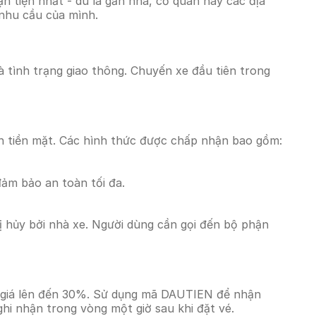
 tiện nhất - dù là gần nhà, cơ quan hay các địa
 nhu cầu của mình.
và tình trạng giao thông. Chuyến xe đầu tiên trong
n tiền mặt. Các hình thức được chấp nhận bao gồm:
đảm bảo an toàn tối đa.
 hủy bởi nhà xe. Người dùng cần gọi đến bộ phận
m giá lên đến 30%. Sử dụng mã DAUTIEN để nhận
ghi nhận trong vòng một giờ sau khi đặt vé.