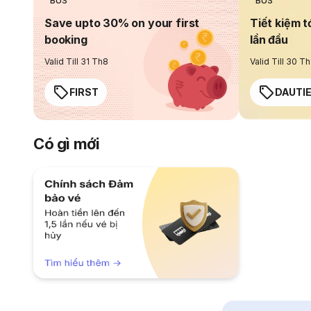
BUS
BUS
Save upto 30% on your first
Tiết kiệm t
booking
lần đầu
Valid Till 31 Th8
Valid Till 30 T
FIRST
DAUTI
Có gì mới