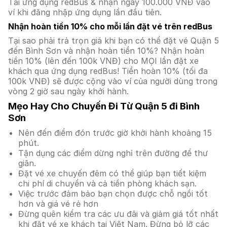
Tải ứng dụng redBus & nhận ngay 100.000 VNĐ vào
ví khi đăng nhập ứng dụng lần đầu tiên.
Nhận hoàn tiền 10% cho mỗi lần đặt vé trên redBus
Tại sao phải trả trọn giá khi bạn có thể đặt vé Quận 5
đến Bình Sơn và nhận hoàn tiền 10%? Nhận hoàn
tiền 10% (lên đến 100k VNĐ) cho MỌI lần đặt xe
khách qua ứng dụng redBus! Tiền hoàn 10% (tối đa
100k VNĐ) sẽ được cộng vào ví của người dùng trong
vòng 2 giờ sau ngày khởi hành.
Mẹo Hay Cho Chuyến Đi Từ Quận 5 đi Bình
Sơn
Nên đến điểm đón trước giờ khởi hành khoảng 15
phút.
Tận dụng các điểm dừng nghỉ trên đường để thư
giãn.
Đặt vé xe chuyến đêm có thể giúp bạn tiết kiệm
chi phí di chuyển và cả tiền phòng khách sạn.
Việc trước đảm bảo bạn chọn được chỗ ngồi tốt
hơn và giá vé rẻ hơn
Đừng quên kiểm tra các ưu đãi và giảm giá tốt nhất
khi đặt vé xe khách tại Việt Nam. Đừng bỏ lỡ các