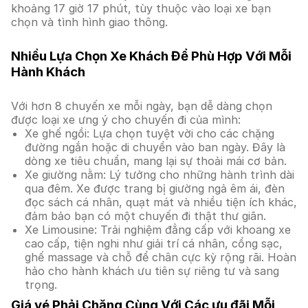
khoảng 17 giờ 17 phút, tùy thuộc vào loại xe bạn
chọn và tình hình giao thông.
Nhiều Lựa Chọn Xe Khách Để Phù Hợp Với Mỗi
Hành Khách
Với hơn 8 chuyến xe mỗi ngày, bạn dễ dàng chọn
được loại xe ưng ý cho chuyến đi của mình:
Xe ghế ngồi: Lựa chọn tuyệt vời cho các chặng
đường ngắn hoặc di chuyển vào ban ngày. Đây là
dòng xe tiêu chuẩn, mang lại sự thoải mái cơ bản.
Xe giường nằm: Lý tưởng cho những hành trình dài
qua đêm. Xe được trang bị giường ngả êm ái, đèn
đọc sách cá nhân, quạt mát và nhiều tiện ích khác,
đảm bảo bạn có một chuyến đi thật thư giãn.
Xe Limousine: Trải nghiệm đẳng cấp với khoang xe
cao cấp, tiện nghi như giải trí cá nhân, cổng sạc,
ghế massage và chỗ để chân cực kỳ rộng rãi. Hoàn
hảo cho hành khách ưu tiên sự riêng tư và sang
trọng.
Giá vé Phải Chăng Cùng Với Các ưu đãi Mỗi