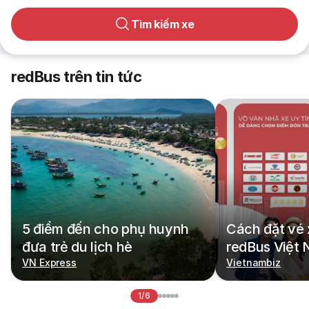
Tìm kiếm xe
redBus trên tin tức
5 điểm đến cho phụ huynh
Cách đặt vé 
đưa trẻ du lịch hè
redBus Việt
VN Express
Vietnambiz
1/6