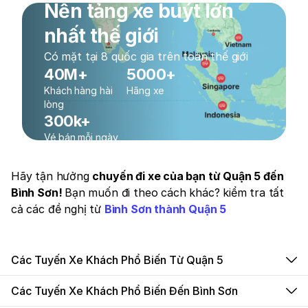
Nền tảng xe buýt lớn
nhất thế giới
Có mặt tại 8 quốc gia trên toàn thế giới
40M+
5000+
Khách hàng hài
Hãng xe
lòng
300k+
Vé bán mỗi ngày
Hãy tận hưởng
chuyến đi xe của bạn từ Quận 5 đến
Bình Sơn!
Bạn muốn đi theo cách khác? kiểm tra tất
cả các đề nghị từ
Bình Sơn thành Quận 5
Các Tuyến Xe Khách Phổ Biến Từ Quận 5
Các Tuyến Xe Khách Phổ Biến Đến Bình Sơn