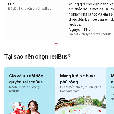
Eric
khung giờ cho đến hãng xe
Đã đặt 3 chuyến đi với redBus
em thấy đó là một cái sự tr
nghiệm khá là tốt và em sẽ 
thiệu đến bạn bè của em d
redBus.
Nguyen Thy
Đã đặt 2 chuyến đi với redBus
Tại sao nên chọn redBus?
Giá và ưu đãi độc
Mạng lưới xe buýt
M
quyền tại redBus
phủ rộng
n
Nhận ưu đãi chỉ có tại
Di chuyển êm ái, thuận lợi từ
Cá
redBus
Bắc vào Nam
F
L
d