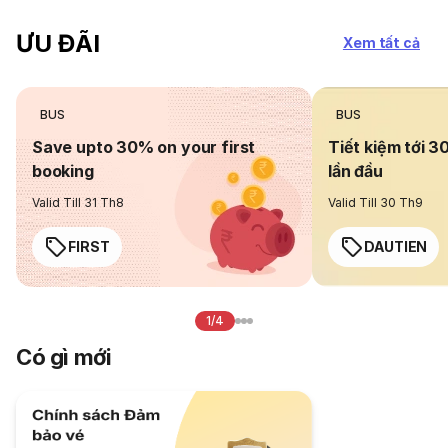
ƯU ĐÃI
Xem tất cả
BUS
BUS
Save upto 30% on your first
Tiết kiệm tới 3
booking
lần đầu
Valid Till 31 Th8
Valid Till 30 Th9
FIRST
DAUTIEN
1/4
Có gì mới