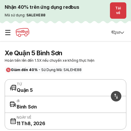
Nhận 40% trên ứng dụng redbus
Tải
về
Mã sử dụng:
SALEHE88
☰
VI
Xe Quận 5 Bình Sơn
Hoàn tiền lên đến 1.5X nếu chuyến xe không thực hiện
Giảm đến 40%
- Sử Dụng Mã: SALEHE88
TỪ
Quận 5
đi
Bình Sơn
NGÀY VỀ
11 Th8, 2026