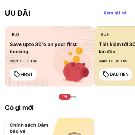
ƯU ĐÃI
Xem tất cả
BUS
BUS
Save upto 30% on your first
Tiết kiệm tới 3
booking
lần đầu
Valid Till 31 Th8
Valid Till 30 Th9
FIRST
DAUTIEN
1/4
Có gì mới