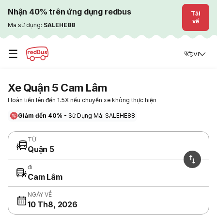
Nhận 40% trên ứng dụng redbus
Tải
về
Mã sử dụng:
SALEHE88
☰
VI
Xe Quận 5 Cam Lâm
Hoàn tiền lên đến 1.5X nếu chuyến xe không thực hiện
Giảm đến 40%
- Sử Dụng Mã: SALEHE88
TỪ
Quận 5
đi
Cam Lâm
NGÀY VỀ
10 Th8, 2026