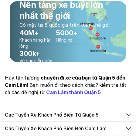
Nền tảng xe buýt lớn
nhất thế giới
Có mặt tại 8 quốc gia trên toàn thế giới
40M+
5000+
Khách hàng hài
Hãng xe
lòng
300k+
Vé bán mỗi ngày
Hãy tận hưởng
chuyến đi xe của bạn từ Quận 5 đến
Cam Lâm!
Bạn muốn đi theo cách khác? kiểm tra tất
cả các đề nghị từ
Cam Lâm thành Quận 5
Các Tuyến Xe Khách Phổ Biến Từ Quận 5
Các Tuyến Xe Khách Phổ Biến Đến Cam Lâm