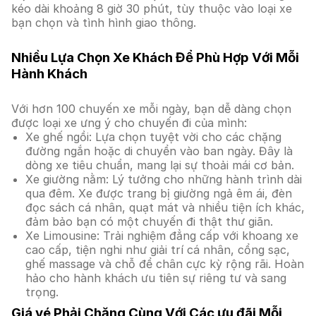
kéo dài khoảng 8 giờ 30 phút, tùy thuộc vào loại xe
bạn chọn và tình hình giao thông.
Nhiều Lựa Chọn Xe Khách Để Phù Hợp Với Mỗi
Hành Khách
Với hơn 100 chuyến xe mỗi ngày, bạn dễ dàng chọn
được loại xe ưng ý cho chuyến đi của mình:
Xe ghế ngồi: Lựa chọn tuyệt vời cho các chặng
đường ngắn hoặc di chuyển vào ban ngày. Đây là
dòng xe tiêu chuẩn, mang lại sự thoải mái cơ bản.
Xe giường nằm: Lý tưởng cho những hành trình dài
qua đêm. Xe được trang bị giường ngả êm ái, đèn
đọc sách cá nhân, quạt mát và nhiều tiện ích khác,
đảm bảo bạn có một chuyến đi thật thư giãn.
Xe Limousine: Trải nghiệm đẳng cấp với khoang xe
cao cấp, tiện nghi như giải trí cá nhân, cổng sạc,
ghế massage và chỗ để chân cực kỳ rộng rãi. Hoàn
hảo cho hành khách ưu tiên sự riêng tư và sang
trọng.
Giá vé Phải Chăng Cùng Với Các ưu đãi Mỗi