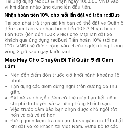
Tải ứng dụng redBus & nhận ngay 100.000 VNĐ vào
ví khi đăng nhập ứng dụng lần đầu tiên.
Nhận hoàn tiền 10% cho mỗi lần đặt vé trên redBus
Tại sao phải trả trọn giá khi bạn có thể đặt vé Quận 5
đến Cam Lâm và nhận hoàn tiền 10%? Nhận hoàn
tiền 10% (lên đến 100k VNĐ) cho MỌI lần đặt xe
khách qua ứng dụng redBus! Tiền hoàn 10% (tối đa
100k VNĐ) sẽ được cộng vào ví của người dùng trong
vòng 2 giờ sau ngày khởi hành.
Mẹo Hay Cho Chuyến Đi Từ Quận 5 đi Cam
Lâm
Nên đến điểm đón trước giờ khởi hành khoảng 15
phút.
Tận dụng các điểm dừng nghỉ trên đường để thư
giãn.
Đặt vé xe chuyến đêm có thể giúp bạn tiết kiệm
chi phí di chuyển và cả tiền phòng khách sạn.
Việc trước đảm bảo bạn chọn được chỗ ngồi tốt
hơn và giá vé rẻ hơn
Đừng quên kiểm tra các ưu đãi và giảm giá tốt nhất
khi đặt vé xe khách tại Việt Nam. Đừng bỏ lỡ các