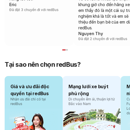
Eric
khung giờ cho đến hãng xe
Đã đặt 3 chuyến đi với redBus
em thấy đó là một cái sự tr
nghiệm khá là tốt và em sẽ 
thiệu đến bạn bè của em d
redBus.
Nguyen Thy
Đã đặt 2 chuyến đi với redBus
Tại sao nên chọn redBus?
Giá và ưu đãi độc
Mạng lưới xe buýt
M
quyền tại redBus
phủ rộng
n
Nhận ưu đãi chỉ có tại
Di chuyển êm ái, thuận lợi từ
Cá
redBus
Bắc vào Nam
F
L
d