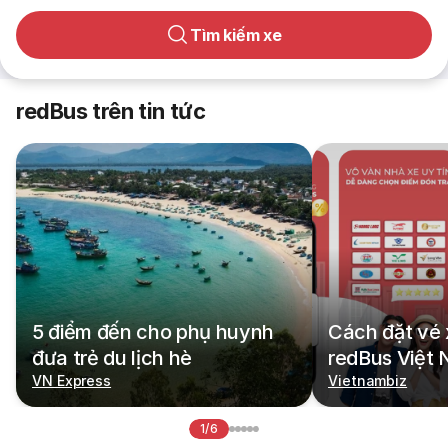
Tìm kiếm xe
redBus trên tin tức
5 điểm đến cho phụ huynh
Cách đặt vé 
đưa trẻ du lịch hè
redBus Việt
VN Express
Vietnambiz
1/6