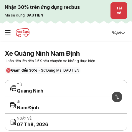
Nhận 30% trên ứng dụng redbus
Tải
về
Mã sử dụng:
DAUTIEN
☰
VI
Xe Quảng Ninh Nam Định
Hoàn tiền lên đến 1.5X nếu chuyến xe không thực hiện
Giảm đến 30%
- Sử Dụng Mã: DAUTIEN
TỪ
Quảng Ninh
đi
Nam Định
NGÀY VỀ
07 Th8, 2026