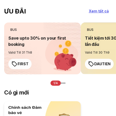
ƯU ĐÃI
Xem tất cả
BUS
BUS
Save upto 30% on your first
Tiết kiệm tới 3
booking
lần đầu
Valid Till 31 Th8
Valid Till 30 Th9
FIRST
DAUTIEN
1/4
Có gì mới