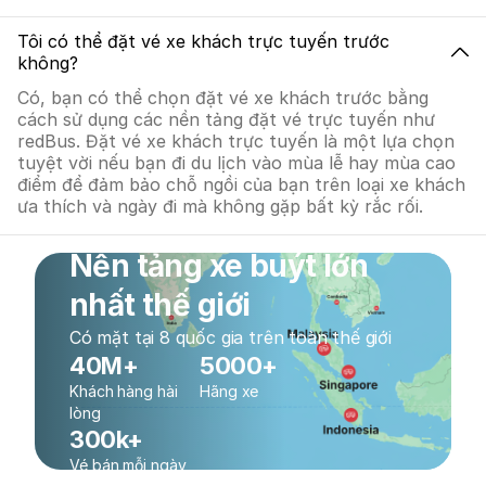
Tôi có thể đặt vé xe khách trực tuyến trước
không?
Có, bạn có thể chọn đặt vé xe khách trước bằng
cách sử dụng các nền tảng đặt vé trực tuyến như
redBus. Đặt vé xe khách trực tuyến là một lựa chọn
tuyệt vời nếu bạn đi du lịch vào mùa lễ hay mùa cao
điểm để đảm bảo chỗ ngồi của bạn trên loại xe khách
ưa thích và ngày đi mà không gặp bất kỳ rắc rối.
Nền tảng xe buýt lớn
nhất thế giới
Có mặt tại 8 quốc gia trên toàn thế giới
40M+
5000+
Khách hàng hài
Hãng xe
lòng
300k+
Vé bán mỗi ngày