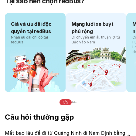
Tại sao nên chọn redBus?
Giá và ưu đãi độc
Mạng lưới xe buýt
M
quyền tại redBus
phủ rộng
n
Nhận ưu đãi chỉ có tại
Di chuyển êm ái, thuận lợi từ
Cá
redBus
Bắc vào Nam
F
L
d
1/5
Câu hỏi thường gặp
Mất bao lâu để đi từ Quảng Ninh đi Nam Định bằng