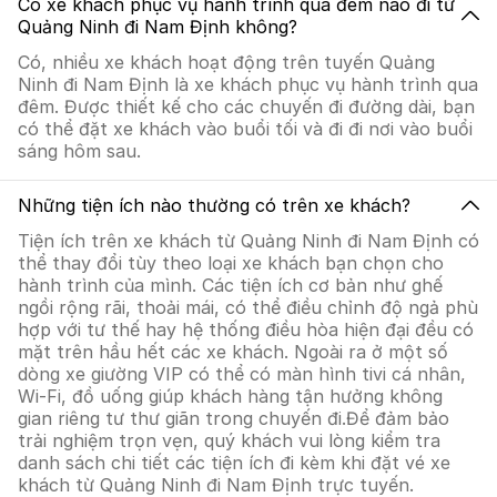
Có xe khách phục vụ hành trình qua đêm nào đi từ
Quảng Ninh đi Nam Định không?
Có, nhiều xe khách hoạt động trên tuyến Quảng
Ninh đi Nam Định là xe khách phục vụ hành trình qua
đêm. Được thiết kế cho các chuyến đi đường dài, bạn
có thể đặt xe khách vào buổi tối và đi đi nơi vào buổi
sáng hôm sau.
Những tiện ích nào thường có trên xe khách?
Tiện ích trên xe khách từ Quảng Ninh đi Nam Định có
thể thay đổi tùy theo loại xe khách bạn chọn cho
hành trình của mình. Các tiện ích cơ bản như ghế
ngồi rộng rãi, thoải mái, có thể điều chỉnh độ ngả phù
hợp với tư thế hay hệ thống điều hòa hiện đại đều có
mặt trên hầu hết các xe khách. Ngoài ra ở một số
dòng xe giường VIP có thể có màn hình tivi cá nhân,
Wi-Fi, đồ uống giúp khách hàng tận hưởng không
gian riêng tư thư giãn trong chuyến đi.Để đảm bảo
trải nghiệm trọn vẹn, quý khách vui lòng kiểm tra
danh sách chi tiết các tiện ích đi kèm khi đặt vé xe
khách từ Quảng Ninh đi Nam Định trực tuyến.