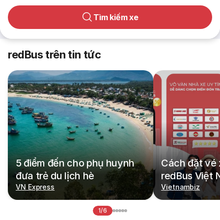
Tìm kiếm xe
redBus trên tin tức
5 điểm đến cho phụ huynh
Cách đặt vé 
đưa trẻ du lịch hè
redBus Việt
VN Express
Vietnambiz
1/6