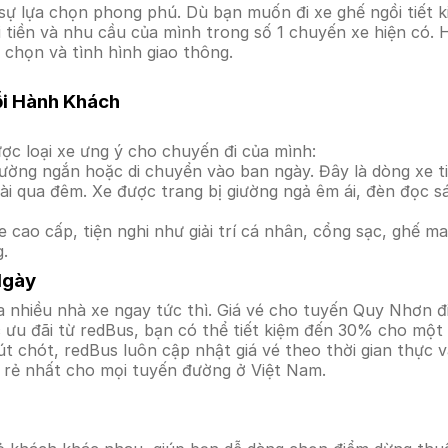
 lựa chọn phong phú. Dù bạn muốn đi xe ghế ngồi tiết ki
úi tiền và nhu cầu của mình trong số 1 chuyến xe hiện có
 chọn và tình hình giao thông.
ỗi Hành Khách
ợc loại xe ưng ý cho chuyến đi của mình:
ường ngắn hoặc di chuyển vào ban ngày. Đây là dòng xe ti
i qua đêm. Xe được trang bị giường ngả êm ái, đèn đọc s
 cao cấp, tiện nghi như giải trí cá nhân, cổng sạc, ghế 
g.
Ngày
a nhiều nhà xe ngay tức thì. Giá vé cho tuyến Quy Nhơn đ
ưu đãi từ redBus, bạn có thể tiết kiệm đến 30% cho một s
t chót, redBus luôn cập nhật giá vé theo thời gian thực v
á rẻ nhất cho mọi tuyến đường ở Việt Nam.