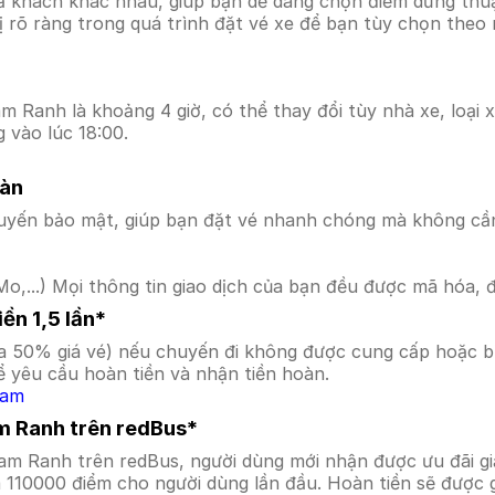
ả khách khác nhau, giúp bạn dễ dàng chọn điểm dừng thuận
hị rõ ràng trong quá trình đặt vé xe để bạn tùy chọn theo
 Ranh là khoảng 4 giờ, có thể thay đổi tùy nhà xe, loại x
 vào lúc 18:00.
oàn
uyến bảo mật, giúp bạn đặt vé nhanh chóng mà không cầ
o,...) Mọi thông tin giao dịch của bạn đều được mã hóa, 
ền 1,5 lần*
a 50% giá vé) nếu chuyến đi không được cung cấp hoặc bị
 yêu cầu hoàn tiền và nhận tiền hoàn.
Nam
m Ranh trên redBus*
Cam Ranh trên redBus, người dùng mới nhận được ưu đãi 
a 110000 điểm cho người dùng lần đầu. Hoàn tiền sẽ được 