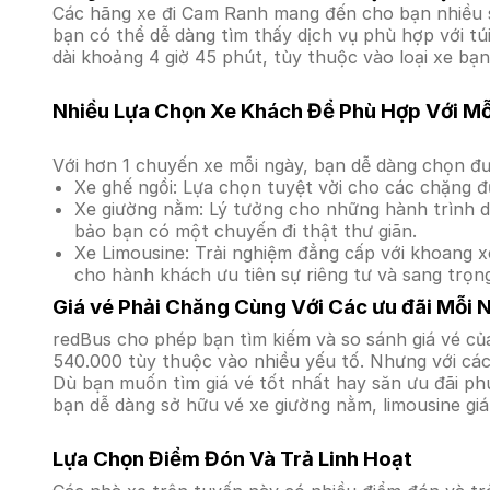
Các hãng xe đi Cam Ranh mang đến cho bạn nhiều sự
bạn có thể dễ dàng tìm thấy dịch vụ phù hợp với t
dài khoảng 4 giờ 45 phút, tùy thuộc vào loại xe bạn
Nhiều Lựa Chọn Xe Khách Để Phù Hợp Với M
Với hơn 1 chuyến xe mỗi ngày, bạn dễ dàng chọn đư
Xe ghế ngồi: Lựa chọn tuyệt vời cho các chặng đ
Xe giường nằm: Lý tưởng cho những hành trình dà
bảo bạn có một chuyến đi thật thư giãn.
Xe Limousine: Trải nghiệm đẳng cấp với khoang xe
cho hành khách ưu tiên sự riêng tư và sang trọn
Giá vé Phải Chăng Cùng Với Các ưu đãi Mỗi 
redBus cho phép bạn tìm kiếm và so sánh giá vé củ
540.000 tùy thuộc vào nhiều yếu tố. Nhưng với các 
Dù bạn muốn tìm giá vé tốt nhất hay săn ưu đãi phú
bạn dễ dàng sở hữu vé xe giường nằm, limousine gi
Lựa Chọn Điểm Đón Và Trả Linh Hoạt