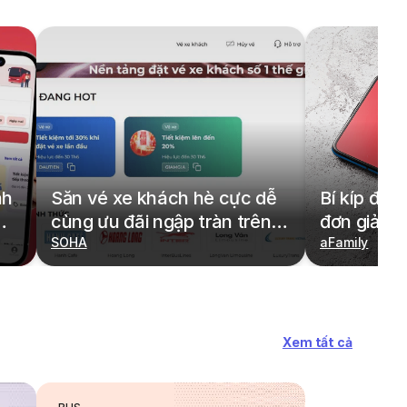
nh
Săn vé xe khách hè cực dễ
Bí kíp đặt
cùng ưu đãi ngập tràn trên
đơn giản,
redBus
SOHA
cả gia đìn
aFamily
Xem tất cả