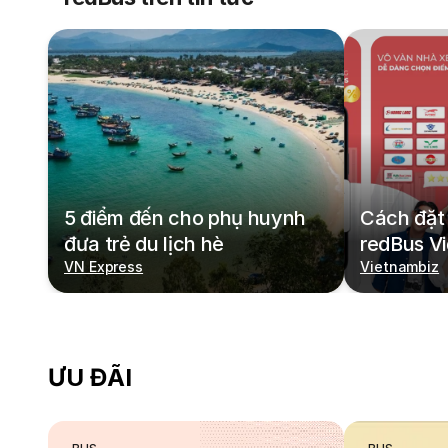
5 điểm đến cho phụ huynh
Cách đặt 
đưa trẻ du lịch hè
redBus V
VN Express
Vietnambiz
ƯU ĐÃI