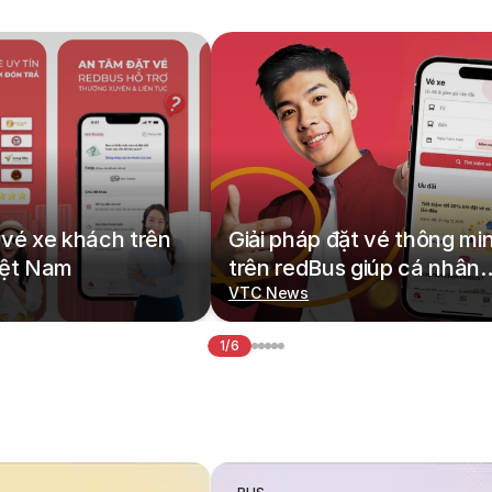
vé xe khách trên
Giải pháp đặt vé thông mi
iệt Nam
trên redBus giúp cá nhân
hoá hành trình di chuyển
VTC News
1/6