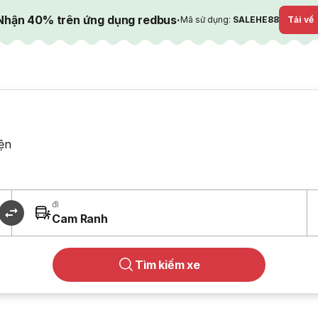
Nhận 40% trên ứng dụng redbus
·
Mã sử dụng:
SALEHE88
Tải về
ện
đi
Cam Ranh
Tìm kiếm xe