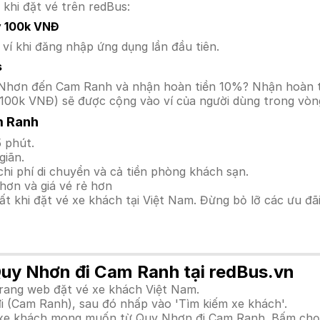
 khi đặt vé trên redBus:
y 100k VNĐ
í khi đăng nhập ứng dụng lần đầu tiên.
s
Quy Nhơn đến Cam Ranh và nhận hoàn tiền 10%? Nhận hoàn 
100k VNĐ) sẽ được cộng vào ví của người dùng trong vòng
m Ranh
 phút.
giãn.
hi phí di chuyển và cả tiền phòng khách sạn.
hơn và giá vé rẻ hơn
hất khi đặt vé xe khách tại Việt Nam. Đừng bỏ lỡ các ưu đ
Quy Nhơn đi Cam Ranh tại redBus.vn
trang web đặt vé xe khách Việt Nam.
i (Cam Ranh), sau đó nhấp vào 'Tìm kiếm xe khách'.
nh xe khách mong muốn từ Quy Nhơn đi Cam Ranh. Bấm chọn