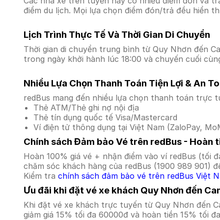
Các nhà xe trên tuyến này có nhiều điểm đón và tr
điểm du lịch. Mọi lựa chọn điểm đón/trả đều hiển t
Lịch Trình Thực Tế Và Thời Gian Di Chuyển
Thời gian di chuyển trung bình từ Quy Nhơn đến Cam
trong ngày khởi hành lúc 18:00 và chuyến cuối cùng
Nhiều Lựa Chọn Thanh Toán Tiện Lợi & An T
redBus mang đến nhiều lựa chọn thanh toán trực t
Thẻ ATM/Thẻ ghi nợ nội địa
Thẻ tín dụng quốc tế Visa/Mastercard
Ví điện tử thông dụng tại Việt Nam (ZaloPay, MoM
Chính sách Đảm bảo Vé trên redBus - Hoàn ti
Hoàn 100% giá vé + nhận điểm vào ví redBus (tối đ
chăm sóc khách hàng của redBus (1900 989 901) để
Kiểm tra
chính sách đảm bảo vé trên redBus Việt 
Ưu đãi khi đặt vé xe khách Quy Nhơn đến Ca
Khi đặt vé xe khách trực tuyến từ Quy Nhơn đến 
giảm giá 15% tối đa 60000đ và hoàn tiền 15% tối đ