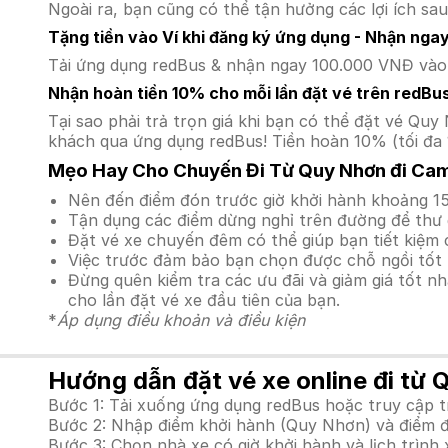
Ngoài ra, bạn cũng có thể tận hưởng các lợi ích sau
Tặng tiền vào Ví khi đăng ký ứng dụng - Nhận nga
Tải ứng dụng redBus & nhận ngay 100.000 VNĐ vào v
Nhận hoàn tiền 10% cho mỗi lần đặt vé trên redBu
Tại sao phải trả trọn giá khi bạn có thể đặt vé 
khách qua ứng dụng redBus! Tiền hoàn 10% (tối đa 
Mẹo Hay Cho Chuyến Đi Từ Quy Nhơn đi Ca
Nên đến điểm đón trước giờ khởi hành khoảng 15
Tận dụng các điểm dừng nghỉ trên đường để thư 
Đặt vé xe chuyến đêm có thể giúp bạn tiết kiệm c
Việc trước đảm bảo bạn chọn được chỗ ngồi tốt 
Đừng quên kiểm tra các ưu đãi và giảm giá tốt n
cho lần đặt vé xe đầu tiên của bạn.
*
Áp dụng điều khoản và điều kiện
Hướng dẫn đặt vé xe online đi từ 
Bước 1: Tải xuống ứng dụng redBus hoặc truy cập 
Bước 2: Nhập điểm khởi hành (Quy Nhơn) và điểm đ
Bước 3: Chọn nhà xe có giờ khởi hành và lịch trì