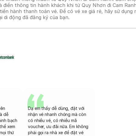
à điền thông tin hành khách khi từ Quy Nhơn đi Cam Ranh
n hành thanh toán vé. Để có vé xe giá rẻ, hãy sử dụng mã
ại di động đã đăng ký của bạn.
rên
Dạ em thấy dễ dùng, đặt với
và dễ
nhận vé nhanh chóng mà còn
minh bạch
có nhiều vé, có nhiều mã
 thể xem
voucher, ưu đãi nữa. Em không
mọi thứ
phải gọi ra nhà xe để đặt vé