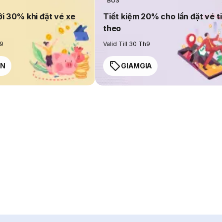
BUS
ới 30% khi đặt vé xe
Tiết kiệm 20% cho lần đặt vé t
theo
h9
Valid Till 30 Th9
EN
GIAMGIA