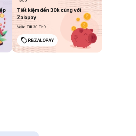
BUS
iếp
Tiết kiệm đến 30k cùng với
Zalopay
Valid Till 30 Th9
RBZALOPAY