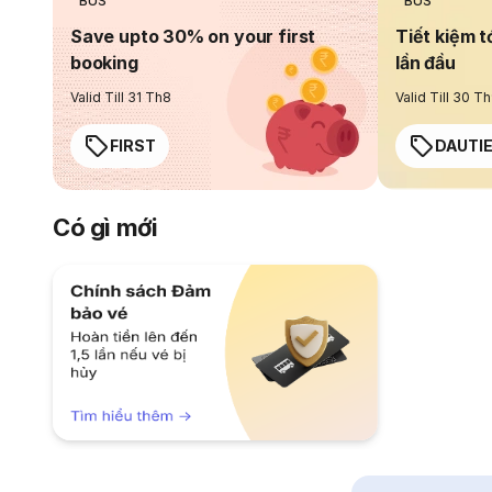
BUS
BUS
Save upto 30% on your first
Tiết kiệm t
booking
lần đầu
Valid Till 31 Th8
Valid Till 30 T
FIRST
DAUTI
Có gì mới