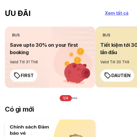
ƯU ĐÃI
Xem tất cả
BUS
BUS
Save upto 30% on your first
Tiết kiệm tới 3
booking
lần đầu
Valid Till 31 Th8
Valid Till 30 Th9
FIRST
DAUTIEN
1/4
Có gì mới