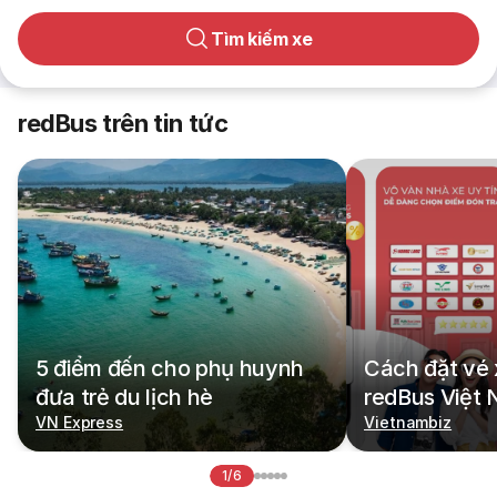
Tìm kiếm xe
redBus trên tin tức
5 điểm đến cho phụ huynh
Cách đặt vé 
đưa trẻ du lịch hè
redBus Việt
VN Express
Vietnambiz
1/6