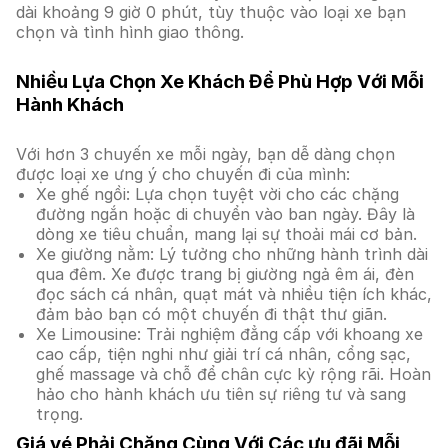
dài khoảng 9 giờ 0 phút, tùy thuộc vào loại xe bạn
chọn và tình hình giao thông.
Nhiều Lựa Chọn Xe Khách Để Phù Hợp Với Mỗi
Hành Khách
Với hơn 3 chuyến xe mỗi ngày, bạn dễ dàng chọn
được loại xe ưng ý cho chuyến đi của mình:
Xe ghế ngồi: Lựa chọn tuyệt vời cho các chặng
đường ngắn hoặc di chuyển vào ban ngày. Đây là
dòng xe tiêu chuẩn, mang lại sự thoải mái cơ bản.
Xe giường nằm: Lý tưởng cho những hành trình dài
qua đêm. Xe được trang bị giường ngả êm ái, đèn
đọc sách cá nhân, quạt mát và nhiều tiện ích khác,
đảm bảo bạn có một chuyến đi thật thư giãn.
Xe Limousine: Trải nghiệm đẳng cấp với khoang xe
cao cấp, tiện nghi như giải trí cá nhân, cổng sạc,
ghế massage và chỗ để chân cực kỳ rộng rãi. Hoàn
hảo cho hành khách ưu tiên sự riêng tư và sang
trọng.
Giá vé Phải Chăng Cùng Với Các ưu đãi Mỗi