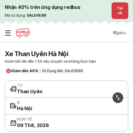
Nhận 40% trên ứng dụng redbus
Tải
về
Mã sử dụng:
SALEHE88
☰
VI
Xe Than Uyên Hà Nội
Hoàn tiền lên đến 1.5X nếu chuyến xe không thực hiện
Giảm đến 40%
- Sử Dụng Mã: SALEHE88
TỪ
Than Uyên
đi
Hà Nội
NGÀY VỀ
09 Th8, 2026