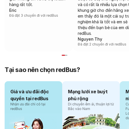
hàng rất tốt.
và có rất là nhiều lựa chọn 
Eric
khung giờ cho đến hãng xe
Đã đặt 3 chuyến đi với redBus
em thấy đó là một cái sự tr
nghiệm khá là tốt và em sẽ 
thiệu đến bạn bè của em d
redBus.
Nguyen Thy
Đã đặt 2 chuyến đi với redBus
Tại sao nên chọn redBus?
Giá và ưu đãi độc
Mạng lưới xe buýt
M
quyền tại redBus
phủ rộng
n
Nhận ưu đãi chỉ có tại
Di chuyển êm ái, thuận lợi từ
Cá
redBus
Bắc vào Nam
F
L
d