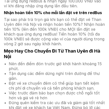
Tải ứng dụng redBus & nhận ngay 100.000 VNĐ vào
ví khi đăng nhập ứng dụng lần đầu tiên.
Nhận hoàn tiền 10% cho mỗi lần đặt vé trên redBus
Tại sao phải trả trọn giá khi bạn có thể đặt vé Than
Uyên đến Hà Nội và nhận hoàn tiền 10%? Nhận hoàn
tiền 10% (lên đến 100k VNĐ) cho MỌI lần đặt xe
khách qua ứng dụng redBus! Tiền hoàn 10% (tối đa
100k VNĐ) sẽ được cộng vào ví của người dùng trong
vòng 2 giờ sau ngày khởi hành.
Mẹo Hay Cho Chuyến Đi Từ Than Uyên đi Hà
Nội
Nên đến điểm đón trước giờ khởi hành khoảng 15
phút.
Tận dụng các điểm dừng nghỉ trên đường để thư
giãn.
Đặt vé xe chuyến đêm có thể giúp bạn tiết kiệm
chi phí di chuyển và cả tiền phòng khách sạn.
Việc trước đảm bảo bạn chọn được chỗ ngồi tốt
hơn và giá vé rẻ hơn
Đừng quên kiểm tra các ưu đãi và giảm giá tốt nhất
khi đặt vé xe khách tại Việt Nam. Đừng bỏ lỡ các