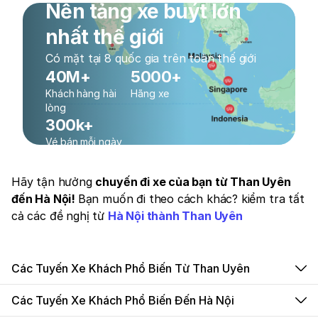
Nền tảng xe buýt lớn
nhất thế giới
Có mặt tại 8 quốc gia trên toàn thế giới
40M+
5000+
Khách hàng hài
Hãng xe
lòng
300k+
Vé bán mỗi ngày
Hãy tận hưởng
chuyến đi xe của bạn từ Than Uyên
đến Hà Nội!
Bạn muốn đi theo cách khác? kiểm tra tất
cả các đề nghị từ
Hà Nội thành Than Uyên
Các Tuyến Xe Khách Phổ Biến Từ Than Uyên
Các Tuyến Xe Khách Phổ Biến Đến Hà Nội