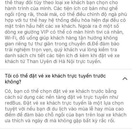
thể thay đổi tùy theo loại xe khách bạn chọn cho
hành trình của mình. Các tiện ích cơ bản như ghế
ngồi rộng rãi, thoải mái, có thể điều chỉnh độ ngả phù
hợp với tư thế hay hệ thống điều hòa hiện đại đều có
mặt trên hầu hết các xe khách. Ngoài ra ở một số
dòng xe giường VIP có thể có màn hình tivi cá nhân,
Wi-Fi, đồ uống giúp khách hàng tận hưởng không
gian riêng tư thư giãn trong chuyến đi.Để đảm bảo
trải nghiệm trọn vẹn, quý khách vui lòng kiểm tra
danh sách chi tiết các tiện ích đi kèm khi đặt vé xe
khách từ Than Uyên đi Hà Nội trực tuyến.
Tôi có thể đặt vé xe khách trực tuyến trước
không?
Có, bạn có thể chọn đặt vé xe khách trước bằng
cách sử dụng các nền tảng đặt vé trực tuyến như
redBus. Đặt vé xe khách trực tuyến là một lựa chọn
tuyệt vời nếu bạn đi du lịch vào mùa lễ hay mùa cao
điểm để đảm bảo chỗ ngồi của bạn trên loại xe khách
ưa thích và ngày đi mà không gặp bất kỳ rắc rối.