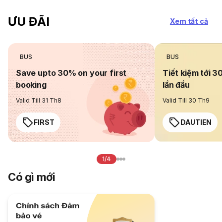
ƯU ĐÃI
Xem tất cả
BUS
BUS
Save upto 30% on your first
Tiết kiệm tới 3
booking
lần đầu
Valid Till 31 Th8
Valid Till 30 Th9
FIRST
DAUTIEN
1/4
Có gì mới