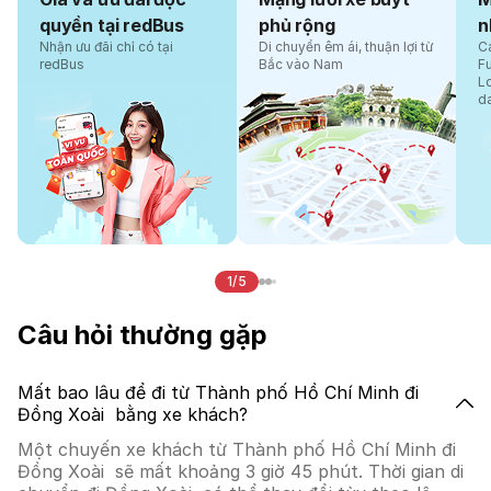
quyền tại redBus
phủ rộng
n
Nhận ưu đãi chỉ có tại
Di chuyển êm ái, thuận lợi từ
Cá
redBus
Bắc vào Nam
F
L
d
1/5
Câu hỏi thường gặp
Mất bao lâu để đi từ Thành phố Hồ Chí Minh đi
Đồng Xoài bằng xe khách?
Một chuyến xe khách từ Thành phố Hồ Chí Minh đi
Đồng Xoài sẽ mất khoảng 3 giờ 45 phút. Thời gian di