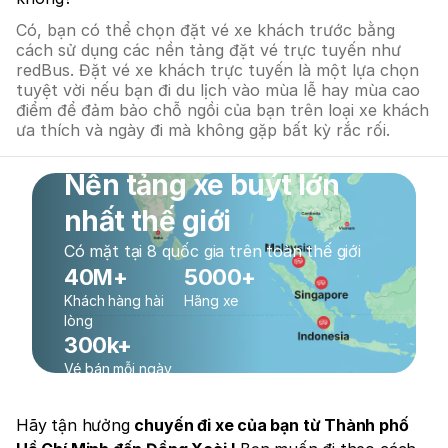
Có, bạn có thể chọn đặt vé xe khách trước bằng
cách sử dụng các nền tảng đặt vé trực tuyến như
redBus. Đặt vé xe khách trực tuyến là một lựa chọn
tuyệt vời nếu bạn đi du lịch vào mùa lễ hay mùa cao
điểm để đảm bảo chỗ ngồi của bạn trên loại xe khách
ưa thích và ngày đi mà không gặp bất kỳ rắc rối.
Nền tảng xe buýt lớn
nhất thế giới
Có mặt tại 8 quốc gia trên toàn thế giới
40M+
5000+
Khách hàng hài
Hãng xe
lòng
300k+
Vé bán mỗi ngày
Hãy tận hưởng
chuyến đi xe của bạn từ Thành phố