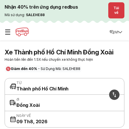
Nhận 40% trên ứng dụng redbus
Tải
về
Mã sử dụng:
SALEHE88
☰
VI
Xe Thành phố Hồ Chí Minh Đồng Xoài
Hoàn tiền lên đến 1.5X nếu chuyến xe không thực hiện
Giảm đến 40%
- Sử Dụng Mã: SALEHE88
TỪ
Thành phố Hồ Chí Minh
đi
Đồng Xoài
NGÀY VỀ
09 Th8, 2026