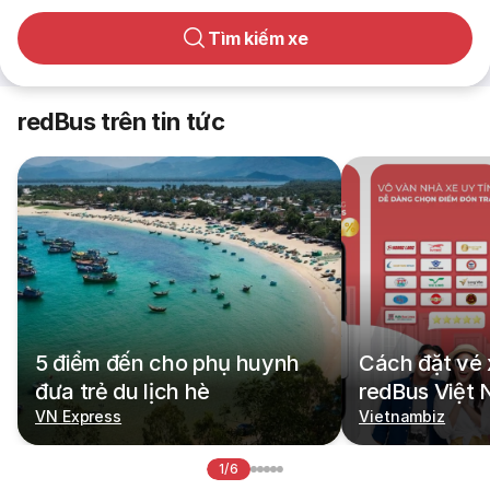
Tìm kiếm xe
redBus trên tin tức
5 điểm đến cho phụ huynh
Cách đặt vé 
đưa trẻ du lịch hè
redBus Việt
VN Express
Vietnambiz
1/6