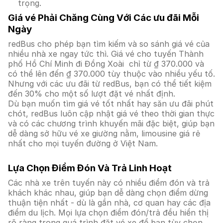
trọng.
Giá vé Phải Chăng Cùng Với Các ưu đãi Mỗi
Ngày
redBus cho phép bạn tìm kiếm và so sánh giá vé của
nhiều nhà xe ngay tức thì. Giá vé cho tuyến Thành
phố Hồ Chí Minh đi Đồng Xoài chỉ từ ₫ 370.000 và
có thể lên đến ₫ 370.000 tùy thuộc vào nhiều yếu tố.
Nhưng với các ưu đãi từ redBus, bạn có thể tiết kiệm
đến 30% cho một số lượt đặt vé nhất định.
Dù bạn muốn tìm giá vé tốt nhất hay săn ưu đãi phút
chót, redBus luôn cập nhật giá vé theo thời gian thực
và có các chương trình khuyến mãi đặc biệt, giúp bạn
dễ dàng sở hữu vé xe giường nằm, limousine giá rẻ
nhất cho mọi tuyến đường ở Việt Nam.
Lựa Chọn Điểm Đón Và Trả Linh Hoạt
Các nhà xe trên tuyến này có nhiều điểm đón và trả
khách khác nhau, giúp bạn dễ dàng chọn điểm dừng
thuận tiện nhất - dù là gần nhà, cơ quan hay các địa
điểm du lịch. Mọi lựa chọn điểm đón/trả đều hiển thị
rõ ràng trong quá trình đặt vé xe để bạn tùy chọn