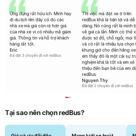
Ứng dụng rất hữu ích. Mình hay
Thì việc mà đặt xe ở trên
đi du lịch lên đây có đủ các
redBus khá là tiện lợi và dễ
nhà xe mà giá còn rẻ hơn giá
dàng. Nó cũng rất là minh 
của nhà xe vì có nhiều mã giảm
về giá cả lẫn. Mình có thể 
giá. Thông tin và hỗ trợ khách
được sơ đồ, chỗ ngồi, mọi 
hàng rất tốt.
và có rất là nhiều lựa chọn 
Eric
khung giờ cho đến hãng xe
Đã đặt 3 chuyến đi với redBus
em thấy đó là một cái sự tr
nghiệm khá là tốt và em sẽ 
thiệu đến bạn bè của em d
redBus.
Nguyen Thy
Đã đặt 2 chuyến đi với redBus
Tại sao nên chọn redBus?
Giá và ưu đãi độc
Mạng lưới xe buýt
M