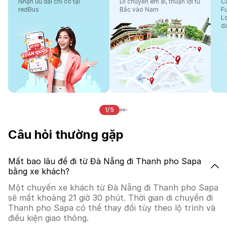
Nhận ưu đãi chỉ có tại
Di chuyển êm ái, thuận lợi từ
Cá
redBus
Bắc vào Nam
F
L
d
1/5
Câu hỏi thường gặp
Mất bao lâu để đi từ Đà Nẵng đi Thanh pho Sapa
bằng xe khách?
Một chuyến xe khách từ Đà Nẵng đi Thanh pho Sapa
sẽ mất khoảng 21 giờ 30 phút. Thời gian di chuyển đi
Thanh pho Sapa có thể thay đổi tùy theo lộ trình và
điều kiện giao thông.