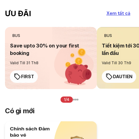
ƯU ĐÃI
Xem tất cả
BUS
BUS
Save upto 30% on your first
Tiết kiệm tới 3
booking
lần đầu
Valid Till 31 Th8
Valid Till 30 Th9
FIRST
DAUTIEN
1/4
Có gì mới