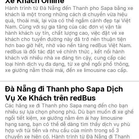
Xe Khách Online
Hành trình từ Đà Nẵng đến Thanh pho Sapa bằng xe
khách là một trong những cách di chuyển vừa hiệu
quả, thoải mái, lại vừa có thể ngắm cảnh đẹp tại Việt
Nam. Cùng với sự gia tăng của các đơn vị vận tải
hành khách uy tín, chất lượng cao, việc đặt vé xe
khách cho tuyến đường này đã trở nên thuận tiện
hơn bao giờ hết, nhờ vào nền tảng redBus Việt Nam.
redBus là đối tác đặt vé chính thức , kết nối hành
khách với nhiều nhà xe đáng tin cậy, cung cấp các
loại hình dịch vụ đa dạng, từ xe ghế ngồi phổ thông,
xe giường nằm thoải mái, đến xe limousine cao cấp.
Đà Nẵng đi Thanh pho Sapa Dịch
Vụ Xe Khách trên redBus
Các hãng xe đi Thanh pho Sapa mang đến cho bạn
nhiều sự lựa chọn phong phú. Dù bạn muốn đi xe ghế
ngồi tiết kiệm, xe giường nằm êm ái hay limousine
hạng sang, bạn có thể dễ dàng tìm thấy dịch vụ phù
hợp với túi tiền và nhu cầu của mình trong số 3
chuyến xe hiện có. Hành trình từ Đà Nẵng đi Thanh