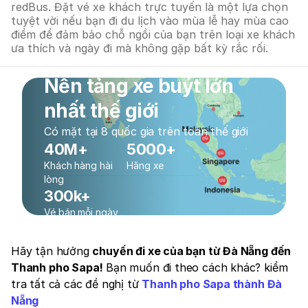
redBus. Đặt vé xe khách trực tuyến là một lựa chọn
tuyệt vời nếu bạn đi du lịch vào mùa lễ hay mùa cao
điểm để đảm bảo chỗ ngồi của bạn trên loại xe khách
ưa thích và ngày đi mà không gặp bất kỳ rắc rối.
Nền tảng xe buýt lớn
nhất thế giới
Có mặt tại 8 quốc gia trên toàn thế giới
40M+
5000+
Khách hàng hài
Hãng xe
lòng
300k+
Vé bán mỗi ngày
Hãy tận hưởng
chuyến đi xe của bạn từ Đà Nẵng đến
Thanh pho Sapa!
Bạn muốn đi theo cách khác? kiểm
tra tất cả các đề nghị từ
Thanh pho Sapa thành Đà
Nẵng