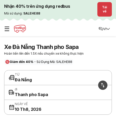
Nhận 40% trên ứng dụng redbus
Tải
về
Mã sử dụng:
SALEHE88
☰
VI
Xe Đà Nẵng Thanh pho Sapa
Hoàn tiền lên đến 1.5X nếu chuyến xe không thực hiện
Giảm đến 40%
- Sử Dụng Mã: SALEHE88
TỪ
Đà Nẵng
đi
Thanh pho Sapa
NGÀY VỀ
10 Th8, 2026