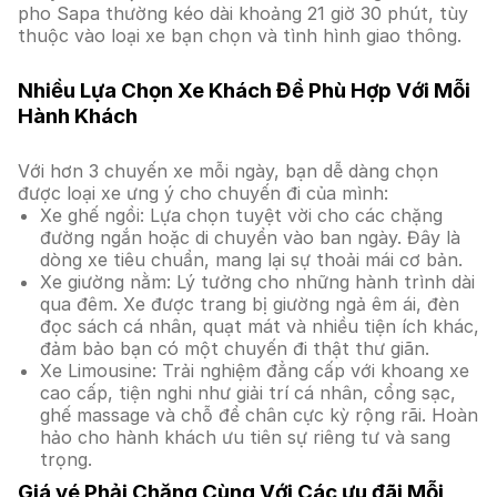
pho Sapa thường kéo dài khoảng 21 giờ 30 phút, tùy
thuộc vào loại xe bạn chọn và tình hình giao thông.
Nhiều Lựa Chọn Xe Khách Để Phù Hợp Với Mỗi
Hành Khách
Với hơn 3 chuyến xe mỗi ngày, bạn dễ dàng chọn
được loại xe ưng ý cho chuyến đi của mình:
Xe ghế ngồi: Lựa chọn tuyệt vời cho các chặng
đường ngắn hoặc di chuyển vào ban ngày. Đây là
dòng xe tiêu chuẩn, mang lại sự thoải mái cơ bản.
Xe giường nằm: Lý tưởng cho những hành trình dài
qua đêm. Xe được trang bị giường ngả êm ái, đèn
đọc sách cá nhân, quạt mát và nhiều tiện ích khác,
đảm bảo bạn có một chuyến đi thật thư giãn.
Xe Limousine: Trải nghiệm đẳng cấp với khoang xe
cao cấp, tiện nghi như giải trí cá nhân, cổng sạc,
ghế massage và chỗ để chân cực kỳ rộng rãi. Hoàn
hảo cho hành khách ưu tiên sự riêng tư và sang
trọng.
Giá vé Phải Chăng Cùng Với Các ưu đãi Mỗi