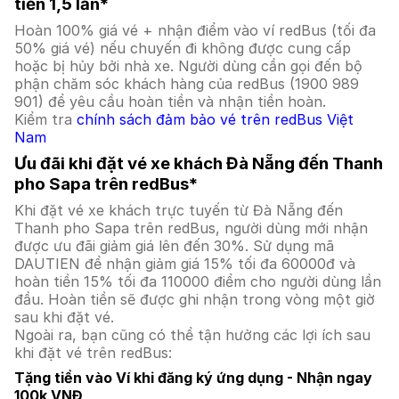
tiền 1,5 lần*
Hoàn 100% giá vé + nhận điểm vào ví redBus (tối đa
50% giá vé) nếu chuyến đi không được cung cấp
hoặc bị hủy bởi nhà xe. Người dùng cần gọi đến bộ
phận chăm sóc khách hàng của redBus (1900 989
901) để yêu cầu hoàn tiền và nhận tiền hoàn.
Kiểm tra
chính sách đảm bảo vé trên redBus Việt
Nam
Ưu đãi khi đặt vé xe khách Đà Nẵng đến Thanh
pho Sapa trên redBus*
Khi đặt vé xe khách trực tuyến từ Đà Nẵng đến
Thanh pho Sapa trên redBus, người dùng mới nhận
được ưu đãi giảm giá lên đến 30%. Sử dụng mã
DAUTIEN để nhận giảm giá 15% tối đa 60000đ và
hoàn tiền 15% tối đa 110000 điểm cho người dùng lần
đầu. Hoàn tiền sẽ được ghi nhận trong vòng một giờ
sau khi đặt vé.
Ngoài ra, bạn cũng có thể tận hưởng các lợi ích sau
khi đặt vé trên redBus:
Tặng tiền vào Ví khi đăng ký ứng dụng - Nhận ngay
100k VNĐ