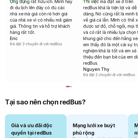
Ứng dụng rất hữu ích. Mình hay
Thì việc mà đặt xe ở trên
đi du lịch lên đây có đủ các
redBus khá là tiện lợi và dễ
nhà xe mà giá còn rẻ hơn giá
dàng. Nó cũng rất là minh 
của nhà xe vì có nhiều mã giảm
về giá cả lẫn. Mình có thể 
giá. Thông tin và hỗ trợ khách
được sơ đồ, chỗ ngồi, mọi 
hàng rất tốt.
và có rất là nhiều lựa chọn 
Eric
khung giờ cho đến hãng xe
Đã đặt 3 chuyến đi với redBus
em thấy đó là một cái sự tr
nghiệm khá là tốt và em sẽ 
thiệu đến bạn bè của em d
redBus.
Nguyen Thy
Đã đặt 2 chuyến đi với redBus
Tại sao nên chọn redBus?
Giá và ưu đãi độc
Mạng lưới xe buýt
M
quyền tại redBus
phủ rộng
n