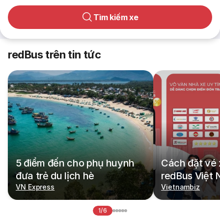
Tìm kiếm xe
redBus trên tin tức
5 điểm đến cho phụ huynh
Cách đặt vé 
đưa trẻ du lịch hè
redBus Việt
VN Express
Vietnambiz
1/6