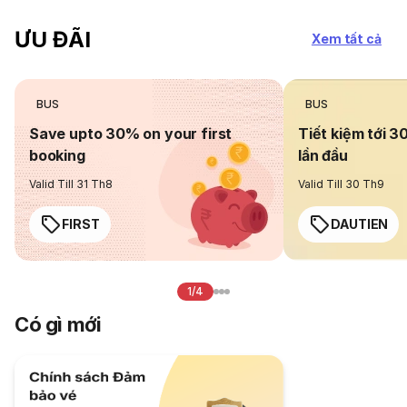
ƯU ĐÃI
Xem tất cả
BUS
BUS
Save upto 30% on your first
Tiết kiệm tới 3
booking
lần đầu
Valid Till 31 Th8
Valid Till 30 Th9
FIRST
DAUTIEN
1/4
Có gì mới