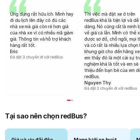
Ứng dụng rất hữu ích. Mình hay
Thì việc mà đặt xe ở trên
đi du lịch lên đây có đủ các
redBus khá là tiện lợi và dễ
nhà xe mà giá còn rẻ hơn giá
dàng. Nó cũng rất là minh 
của nhà xe vì có nhiều mã giảm
về giá cả lẫn. Mình có thể 
giá. Thông tin và hỗ trợ khách
được sơ đồ, chỗ ngồi, mọi 
hàng rất tốt.
và có rất là nhiều lựa chọn 
Eric
khung giờ cho đến hãng xe
Đã đặt 3 chuyến đi với redBus
em thấy đó là một cái sự tr
nghiệm khá là tốt và em sẽ 
thiệu đến bạn bè của em d
redBus.
Nguyen Thy
Đã đặt 2 chuyến đi với redBus
Tại sao nên chọn redBus?
Giá và ưu đãi độc
Mạng lưới xe buýt
M