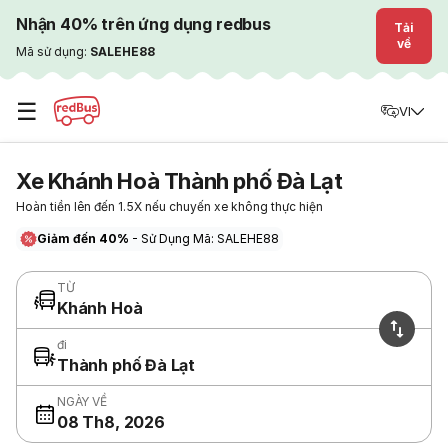
Nhận 40% trên ứng dụng redbus
Tải
về
Mã sử dụng:
SALEHE88
☰
VI
Xe Khánh Hoà Thành phố Đà Lạt
Hoàn tiền lên đến 1.5X nếu chuyến xe không thực hiện
Giảm đến 40%
- Sử Dụng Mã: SALEHE88
TỪ
Khánh Hoà
đi
Thành phố Đà Lạt
NGÀY VỀ
08 Th8, 2026