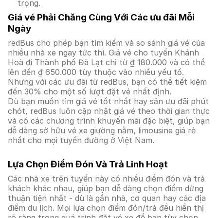
trọng.
Giá vé Phải Chăng Cùng Với Các ưu đãi Mỗi
Ngày
redBus cho phép bạn tìm kiếm và so sánh giá vé của
nhiều nhà xe ngay tức thì. Giá vé cho tuyến Khánh
Hoà đi Thành phố Đà Lạt chỉ từ ₫ 180.000 và có thể
lên đến ₫ 650.000 tùy thuộc vào nhiều yếu tố.
Nhưng với các ưu đãi từ redBus, bạn có thể tiết kiệm
đến 30% cho một số lượt đặt vé nhất định.
Dù bạn muốn tìm giá vé tốt nhất hay săn ưu đãi phút
chót, redBus luôn cập nhật giá vé theo thời gian thực
và có các chương trình khuyến mãi đặc biệt, giúp bạn
dễ dàng sở hữu vé xe giường nằm, limousine giá rẻ
nhất cho mọi tuyến đường ở Việt Nam.
Lựa Chọn Điểm Đón Và Trả Linh Hoạt
Các nhà xe trên tuyến này có nhiều điểm đón và trả
khách khác nhau, giúp bạn dễ dàng chọn điểm dừng
thuận tiện nhất - dù là gần nhà, cơ quan hay các địa
điểm du lịch. Mọi lựa chọn điểm đón/trả đều hiển thị
rõ ràng trong quá trình đặt vé xe để bạn tùy chọn