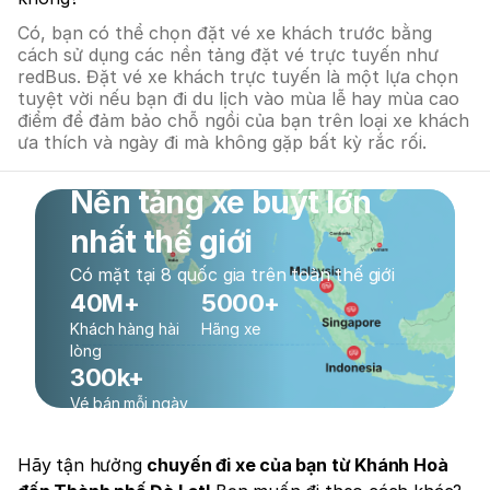
Có, bạn có thể chọn đặt vé xe khách trước bằng
cách sử dụng các nền tảng đặt vé trực tuyến như
redBus. Đặt vé xe khách trực tuyến là một lựa chọn
tuyệt vời nếu bạn đi du lịch vào mùa lễ hay mùa cao
điểm để đảm bảo chỗ ngồi của bạn trên loại xe khách
ưa thích và ngày đi mà không gặp bất kỳ rắc rối.
Nền tảng xe buýt lớn
nhất thế giới
Có mặt tại 8 quốc gia trên toàn thế giới
40M+
5000+
Khách hàng hài
Hãng xe
lòng
300k+
Vé bán mỗi ngày
Hãy tận hưởng
chuyến đi xe của bạn từ Khánh Hoà