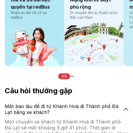
quyền tại redBus
phủ rộng
n
Nhận ưu đãi chỉ có tại
Di chuyển êm ái, thuận lợi từ
Cá
redBus
Bắc vào Nam
F
L
d
1/5
Câu hỏi thường gặp
Mất bao lâu để đi từ Khánh Hoà đi Thành phố Đà
Lạt bằng xe khách?
Một chuyến xe khách từ Khánh Hoà đi Thành phố
Đà Lạt sẽ mất khoảng 5 giờ 41 phút. Thời gian di