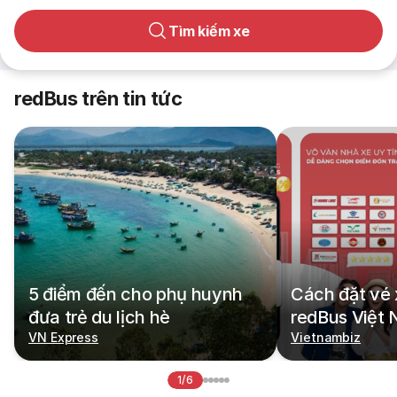
Tìm kiếm xe
redBus trên tin tức
5 điểm đến cho phụ huynh
Cách đặt vé 
đưa trẻ du lịch hè
redBus Việt
VN Express
Vietnambiz
1/6