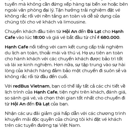
tuyến mà không cần đứng xếp hàng tại bến xe hoặc bên
ngoài văn phòng đại lý. Tận hưởng trải nghiệm đặt vé
không rắc rối với nền tảng an toàn và dễ sử dụng của
chúng tôi cho vé khách và limousine.
Chuyến khách đầu tiên từ
Hội An
đến
Đà Lạt
cho
Hạnh
Cafe
vào lúc
18:00
và giá vé bắt đầu từ chỉ
₫ 680.000
.
Hạnh Cafe
nổi tiếng với cam kết cung cấp trải nghiệm
du lịch an toàn, thoải mái và thú vị. Họ ưu tiên an toàn
cho hành khách với các chuyến khách được bảo trì tốt
và lái xe kinh nghiệm. Hơn nữa, sự tập trung vào sự hài
lòng của khách hàng đảm bảo một chuyến đi suôn sẻ và
không rắc rối từ đầu đến cuối.
Với
redBus Vietnam
, bạn có thể lấy tất cả các chi tiết về
lịch trình của
Hạnh Cafe
, tiện nghi trên khách, đánh giá,
so sánh giá vé, và chọn thời gian tốt nhất cho chuyến đi
từ
Hội An
đến
Đà Lạt
của bạn.
Nhận các ưu đãi giảm giá hấp dẫn với các chương trình
khuyến mãi độc quyền của chúng tôi khi đặt vé khách
trên các tuyến đường tại Việt Nam.