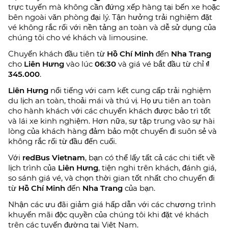
trực tuyến mà không cần đứng xếp hàng tại bến xe hoặc
bên ngoài văn phòng đại lý. Tận hưởng trải nghiệm đặt
vé không rắc rối với nền tảng an toàn và dễ sử dụng của
chúng tôi cho vé khách và limousine.
Chuyến khách đầu tiên từ
Hồ Chí Minh
đến
Nha Trang
cho
Liên Hưng
vào lúc
06:30
và giá vé bắt đầu từ chỉ
₫
345.000
.
Liên Hưng
nổi tiếng với cam kết cung cấp trải nghiệm
du lịch an toàn, thoải mái và thú vị. Họ ưu tiên an toàn
cho hành khách với các chuyến khách được bảo trì tốt
và lái xe kinh nghiệm. Hơn nữa, sự tập trung vào sự hài
lòng của khách hàng đảm bảo một chuyến đi suôn sẻ và
không rắc rối từ đầu đến cuối.
Với
redBus Vietnam
, bạn có thể lấy tất cả các chi tiết về
lịch trình của
Liên Hưng
, tiện nghi trên khách, đánh giá,
so sánh giá vé, và chọn thời gian tốt nhất cho chuyến đi
từ
Hồ Chí Minh
đến
Nha Trang
của bạn.
Nhận các ưu đãi giảm giá hấp dẫn với các chương trình
khuyến mãi độc quyền của chúng tôi khi đặt vé khách
trên các tuyến đường tại Việt Nam.