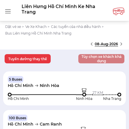
Liên Hưng Hồ Chí Minh Ke Nha
Trang
Dặt vé xe
>
Ve Xe Khach
>
Các tuyến của nhà điều hành
>
Bus Liên Hưng Hồ Chí Minh Nha Trang
08-Aug-2026
Tùy chọn xe khách khả
Tuyến đường thay thế
dụng
5 Buses
Hồ Chí Minh
Ninh Hòa
27 KM
Hồ Chí Minh
Ninh Hòa
Nha Trang
100 Buses
Hồ Chí Minh
Cam Ranh