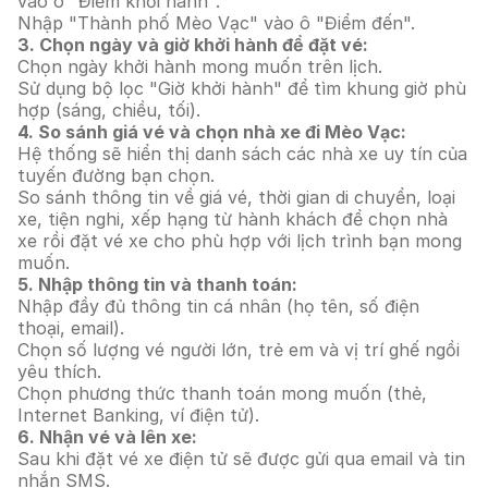
vào ô "Điểm khởi hành".
Nhập "Thành phố Mèo Vạc" vào ô "Điểm đến".
3. Chọn ngày và giờ khởi hành để đặt vé:
Chọn ngày khởi hành mong muốn trên lịch.
Sử dụng bộ lọc "Giờ khởi hành" để tìm khung giờ phù
hợp (sáng, chiều, tối).
4. So sánh giá vé và chọn nhà xe đi Mèo Vạc:
Hệ thống sẽ hiển thị danh sách các nhà xe uy tín của
tuyến đường bạn chọn.
So sánh thông tin về giá vé, thời gian di chuyển, loại
xe, tiện nghi, xếp hạng từ hành khách để chọn nhà
xe rồi đặt vé xe cho phù hợp với lịch trình bạn mong
muốn.
5. Nhập thông tin và thanh toán:
Nhập đầy đủ thông tin cá nhân (họ tên, số điện
thoại, email).
Chọn số lượng vé người lớn, trẻ em và vị trí ghế ngồi
yêu thích.
Chọn phương thức thanh toán mong muốn (thẻ,
Internet Banking, ví điện tử).
6. Nhận vé và lên xe:
Sau khi đặt vé xe điện tử sẽ được gửi qua email và tin
nhắn SMS.