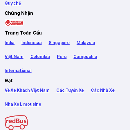
Quy chế
Chứng Nhận
Trang Toàn Cầu
India
Indonesia
Singapore
Malaysia
Việt Nam
Colombia
Peru
Campuchia
International
Đặt
Vé Xe Khách Việt Nam
Các Tuyến Xe
Các Nhà Xe
Nha Xe Limousine