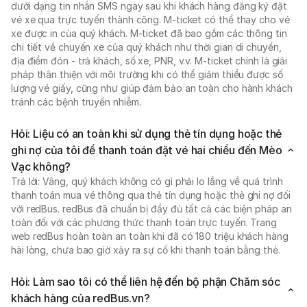
dưới dạng tin nhắn SMS ngay sau khi khách hàng đăng ký đặt
vé xe qua trực tuyến thành công. M-ticket có thể thay cho vé
xe được in của quý khách. M-ticket đã bao gồm các thông tin
chi tiết về chuyến xe của quý khách như thời gian di chuyển,
địa điểm đón - trả khách, số xe, PNR, v.v. M-ticket chính là giải
pháp thân thiện với môi trường khi có thể giảm thiểu được số
lượng vé giấy, cũng như giúp đảm bảo an toàn cho hành khách
tránh các bệnh truyền nhiễm.
Hỏi: Liệu có an toàn khi sử dụng thẻ tín dụng hoặc thẻ
ghi nợ của tôi để thanh toán đặt vé hai chiều đến Mèo
Vạc không?
Trả lời: Vâng, quý khách không có gì phải lo lắng về quá trình
thanh toán mua vé thông qua thẻ tín dụng hoặc thẻ ghi nợ đối
với redBus. redBus đã chuẩn bị đầy đủ tất cả các biện pháp an
toàn đối với các phương thức thanh toán trực tuyến. Trang
web redBus hoàn toàn an toàn khi đã có 180 triệu khách hàng
hài lòng, chưa bao giờ xảy ra sự cố khi thanh toán bằng thẻ.
Hỏi: Làm sao tôi có thể liên hệ đến bộ phận Chăm sóc
khách hàng của redBus.vn?