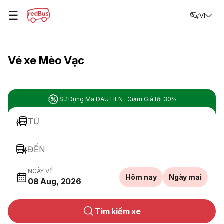
☰
VI
Vé xe Mèo Vạc
Sử Dụng Mã DAUTIEN : Giảm Giá tới 30%
TỪ
ĐẾN
NGÀY VỀ
Hôm nay
Ngày mai
08 Aug, 2026
Tìm kiếm xe