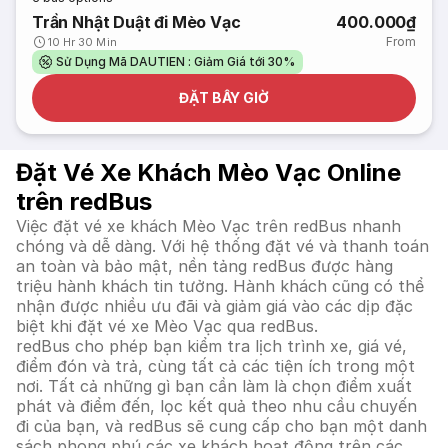
Trần Nhật Duật đi Mèo Vạc
400.000₫
From
10 Hr 30 Min
Sử Dụng Mã DAUTIEN : Giảm Giá tới 30%
ĐẶT BÂY GIỜ
Đặt Vé Xe Khách Mèo Vạc Online
trên redBus
Việc đặt vé xe khách Mèo Vạc trên redBus nhanh
chóng và dễ dàng. Với hệ thống đặt vé và thanh toán
an toàn và bảo mật, nền tảng redBus được hàng
triệu hành khách tin tưởng. Hành khách cũng có thể
nhận được nhiều ưu đãi và giảm giá vào các dịp đặc
biệt khi đặt vé xe Mèo Vạc qua redBus.
redBus cho phép bạn kiểm tra lịch trình xe, giá vé,
điểm đón và trả, cùng tất cả các tiện ích trong một
nơi. Tất cả những gì bạn cần làm là chọn điểm xuất
phát và điểm đến, lọc kết quả theo nhu cầu chuyến
đi của bạn, và redBus sẽ cung cấp cho bạn một danh
sách phong phú các xe khách hoạt động trên các