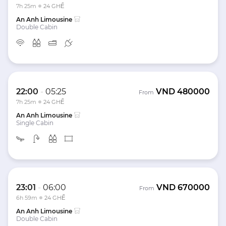
7h 25m
24 GHẾ
An Anh Limousine
Double Cabin
22:00
-
05:25
VND
480000
From
7h 25m
24 GHẾ
An Anh Limousine
Single Cabin
23:01
-
06:00
VND
670000
From
6h 59m
24 GHẾ
An Anh Limousine
Double Cabin