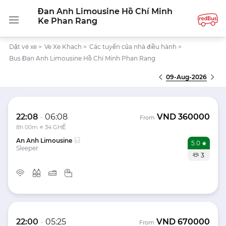
Đan Anh Limousine Hồ Chí Minh
Ke Phan Rang
Dặt vé xe
>
Ve Xe Khach
>
Các tuyến của nhà điều hành
>
Bus Đan Anh Limousine Hồ Chí Minh Phan Rang
09-Aug-2026
22:08
-
06:08
VND
360000
From
8h 00m
34 GHẾ
An Anh Limousine
5.0
Sleeper
3
22:00
-
05:25
VND
670000
From