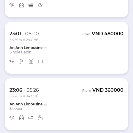
23:01
-
06:00
VND
480000
From
6h 59m
24 GHẾ
An Anh Limousine
Single Cabin
23:06
-
05:26
VND
360000
From
6h 20m
34 GHẾ
An Anh Limousine
Sleeper