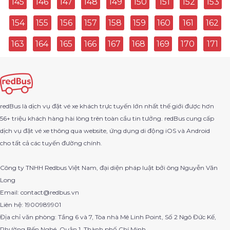
145
146
147
148
149
150
151
152
153
154
155
156
157
158
159
160
161
162
Thành Phố Thủ Đức Đi Bảo Lâm
163
164
165
166
167
168
169
170
171
Nghệ An Đi Thanh Pho Sapa
Quy Nhơn Đi Quảng Ngãi
Khánh Hoà Đi Khánh Hoà
redBus là dịch vụ đặt vé xe khách trực tuyến lớn nhất thế giới được hơn
56+ triệu khách hàng hài lòng trên toàn cầu tin tưởng. redBus cung cấp
Cầu Kè Đi Bến Xe Miền Tây
dịch vụ đặt vé xe thông qua website, ứng dụng di động iOS và Android
cho tất cả các tuyến đường chính.
Cà Mau Đi Hậu Giang
Công ty TNHH Redbus Việt Nam, đại diện pháp luật bởi ông Nguyễn Văn
Sa Đéc Đi Thoại Sơn
Long
Email: contact@redbus.vn
Tân Sơn Nhất Đi Bà Rịa
Liên hệ: 1900989901
Địa chỉ văn phòng: Tầng 6 và 7, Tòa nhà Mê Linh Point, Số 2 Ngô Đức Kế,
Bến Xe Phía Nam Huế Đi Ninh Hòa
Phường Bến Nghé, Quận 1, Thành phố Chí Minh