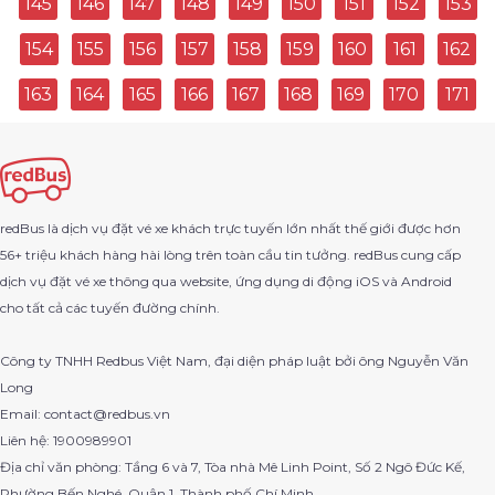
145
146
147
148
149
150
151
152
153
154
155
156
157
158
159
160
161
162
Cẩm Khê Đi Tam Nông
163
164
165
166
167
168
169
170
171
Bến Xe Miền Đông Cũ Đi Vũng Tàu
Sân Bay Tân Sơn Nhất Đi Năm Căn
Thuận An Đi Hoà Bình
redBus là dịch vụ đặt vé xe khách trực tuyến lớn nhất thế giới được hơn
56+ triệu khách hàng hài lòng trên toàn cầu tin tưởng. redBus cung cấp
Quận 11 Đi Bến Xe Cam Ranh
dịch vụ đặt vé xe thông qua website, ứng dụng di động iOS và Android
cho tất cả các tuyến đường chính.
Xin Man Đi Lào Cai
Công ty TNHH Redbus Việt Nam, đại diện pháp luật bởi ông Nguyễn Văn
Mũi Né Đi Duy Xuyên
Long
Email: contact@redbus.vn
Hà Giang Đi Bảo Yên
Liên hệ: 1900989901
Địa chỉ văn phòng: Tầng 6 và 7, Tòa nhà Mê Linh Point, Số 2 Ngô Đức Kế,
Quận Tân Bình Đi Bến Xe Vũng Tàu
Phường Bến Nghé, Quận 1, Thành phố Chí Minh