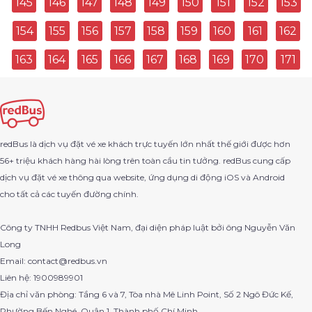
145
146
147
148
149
150
151
152
153
154
155
156
157
158
159
160
161
162
Đại Lộc Đi Núi Thành
163
164
165
166
167
168
169
170
171
Cái Bè Đi Bình Minh
Quảng Bình Đi Quận Hai Bà Trưng
Quận 5 Đi Lộc Ninh
redBus là dịch vụ đặt vé xe khách trực tuyến lớn nhất thế giới được hơn
56+ triệu khách hàng hài lòng trên toàn cầu tin tưởng. redBus cung cấp
Ea H'leo Đi Nam Đông
dịch vụ đặt vé xe thông qua website, ứng dụng di động iOS và Android
cho tất cả các tuyến đường chính.
Bến Xe Phan Thiết Đi Cam Lâm
Công ty TNHH Redbus Việt Nam, đại diện pháp luật bởi ông Nguyễn Văn
Hoài Nhơn Đi Quận 12
Long
Email: contact@redbus.vn
Cái Nước Đi Sài Gòn
Liên hệ: 1900989901
Địa chỉ văn phòng: Tầng 6 và 7, Tòa nhà Mê Linh Point, Số 2 Ngô Đức Kế,
Tây Sơn Đi Hàm Tân
Phường Bến Nghé, Quận 1, Thành phố Chí Minh