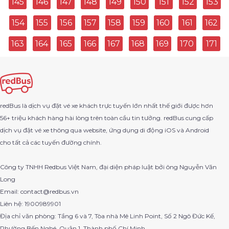
145
146
147
148
149
150
151
152
153
154
155
156
157
158
159
160
161
162
Bến Xe Miền Đông Đi Hồng Ngự
163
164
165
166
167
168
169
170
171
Quận Tân Bình Đi Đầm Dơi
Trung Tâm Huế Đi Ngọc Hồi
Ninh Phước Đi Nha Trang
redBus là dịch vụ đặt vé xe khách trực tuyến lớn nhất thế giới được hơn
56+ triệu khách hàng hài lòng trên toàn cầu tin tưởng. redBus cung cấp
Bến Xe Phía Bắc Nha Trang Đi Bến Xe An Sương
dịch vụ đặt vé xe thông qua website, ứng dụng di động iOS và Android
cho tất cả các tuyến đường chính.
Vịnh Hạ Long Đi Đà Nẵng
Công ty TNHH Redbus Việt Nam, đại diện pháp luật bởi ông Nguyễn Văn
Tuy Hòa Đi Bảo Lâm
Long
Email: contact@redbus.vn
Chợ Mới Đi Hà Tiên
Liên hệ: 1900989901
Địa chỉ văn phòng: Tầng 6 và 7, Tòa nhà Mê Linh Point, Số 2 Ngô Đức Kế,
Cái Bè Đi Đơn Dương
Phường Bến Nghé, Quận 1, Thành phố Chí Minh