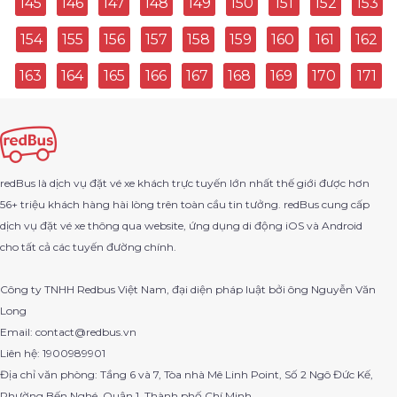
145
146
147
148
149
150
151
152
153
154
155
156
157
158
159
160
161
162
Hồ Chí Minh Đi Bàu Bàng
163
164
165
166
167
168
169
170
171
Quảng Ninh Đi Thạch Hà
Bến Xe Ô Môn Đi Tam Bình
Hàm Thuận Bắc Đi Đông Hòa
redBus là dịch vụ đặt vé xe khách trực tuyến lớn nhất thế giới được hơn
56+ triệu khách hàng hài lòng trên toàn cầu tin tưởng. redBus cung cấp
Lai Vung Đi Thủ Dầu Một
dịch vụ đặt vé xe thông qua website, ứng dụng di động iOS và Android
cho tất cả các tuyến đường chính.
Krông Năng Đi Sân Bay Tân Sơn Nhất
Công ty TNHH Redbus Việt Nam, đại diện pháp luật bởi ông Nguyễn Văn
Giá Rai Đi Quận 11
Long
Email: contact@redbus.vn
Quận 11 Đi Phước Long
Liên hệ: 1900989901
Địa chỉ văn phòng: Tầng 6 và 7, Tòa nhà Mê Linh Point, Số 2 Ngô Đức Kế,
An Phú Đi Long Xuyên
Phường Bến Nghé, Quận 1, Thành phố Chí Minh