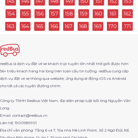
145
146
147
148
149
150
151
152
153
154
155
156
157
158
159
160
161
162
Long Xuyên Đi Bình Dương
163
164
165
166
167
168
169
170
171
Quận 12 Đi Đông Hòa
Tam Đảo Đi Trần Nhật Duật
Phú Ninh Đi Xin Man
redBus là dịch vụ đặt vé xe khách trực tuyến lớn nhất thế giới được hơn
56+ triệu khách hàng hài lòng trên toàn cầu tin tưởng. redBus cung cấp
Bình Dương Đi Thành Phố Phan Thiết
dịch vụ đặt vé xe thông qua website, ứng dụng di động iOS và Android
cho tất cả các tuyến đường chính.
Bến Xe Miền Đông Đi Quy Nhơn
Công ty TNHH Redbus Việt Nam, đại diện pháp luật bởi ông Nguyễn Văn
Ninh Thuận Đi Hồ Chí Minh
Long
Email: contact@redbus.vn
Gò Vấp Đi Sa Đéc
Liên hệ: 1900989901
Địa chỉ văn phòng: Tầng 6 và 7, Tòa nhà Mê Linh Point, Số 2 Ngô Đức Kế,
Thủ Dầu Một Đi Gia Nghia Hai Ba Trung
Phường Bến Nghé, Quận 1, Thành phố Chí Minh