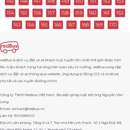
145
146
147
148
149
150
151
152
153
154
155
156
157
158
159
160
161
162
Cao Lãnh Đi Tân Sơn Nhất
163
164
165
166
167
168
169
170
Động Phong Nha Đi Bến Xe Nước Ngầm
Bến Xe Miền Đông Cũ Đi Bến Xe Trung Tâm Đà Nẵng
Quận Hoàn Kiếm Đi Hàm Yên
redBus là dịch vụ đặt vé xe khách trực tuyến lớn nhất thế giới được hơn
56+ triệu khách hàng hài lòng trên toàn cầu tin tưởng. redBus cung cấp
Ea H'leo Đi Kbang
dịch vụ đặt vé xe thông qua website, ứng dụng di động iOS và Android
cho tất cả các tuyến đường chính.
Ngã Bảy Đi Bến Xe Trung Tâm Cần Thơ Quốc Lộ 1A
Công ty TNHH Redbus Việt Nam, đại diện pháp luật bởi ông Nguyễn Văn
Dak R'Lap Đi Buôn Ma Thuột
Long
Email: contact@redbus.vn
Lệ Thủy Đi Mỹ Đình
Liên hệ: 1900989901
Địa chỉ văn phòng: Tầng 6 và 7, Tòa nhà Mê Linh Point, Số 2 Ngô Đức Kế,
An Minh Đi Sài Gòn
Phường Bến Nghé, Quận 1, Thành phố Chí Minh